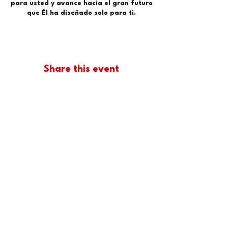
para usted y avance hacia el gran futuro
que Él ha diseñado solo para ti.
Share this event
IChurch Inspire, 1740 Tate Blvd SE
Hickory NC 28602
info@IChurchoka.com
Tel:
828-855-2332
Service Hours: Sundays
English 8:30AM 10:00 AM
Español 12:00PM
Contact us
Contáctenos
IChurch Members Business Directory
Terms and Conditions
Give / Dar